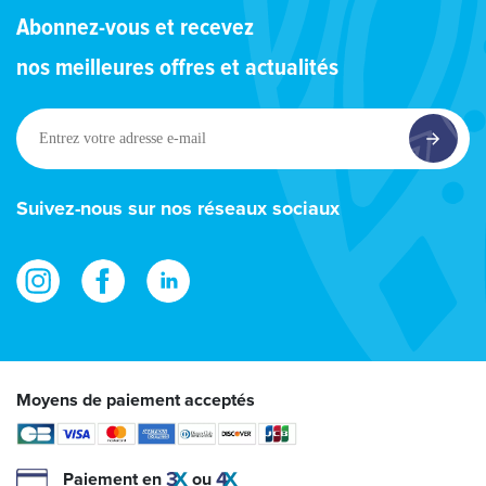
Abonnez-vous et recevez
nos meilleures offres et actualités
Entrez
votre
adresse
e-
Suivez-nous sur nos réseaux sociaux
mail
Moyens de paiement acceptés
Paiement en
ou