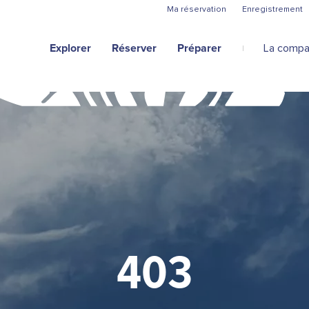
Aller au contenu principal
Ma réservation
Enregistrement
Explorer
Réserver
Préparer
La compa
403