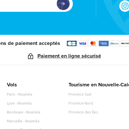
ns de paiement acceptés
Paiement en ligne sécurisé
Vols
Tourisme en Nouvelle-Ca
Paris - Nouméa
Province Sud
Lyon - Nouméa
Province Nord
Bordeaux - Nouméa
Province des Îles
Marseille - Nouméa