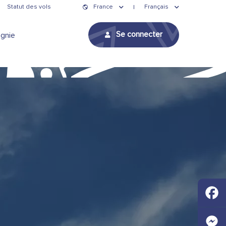
Statut des vols
France
Français
Se connecter
gnie
Faceb