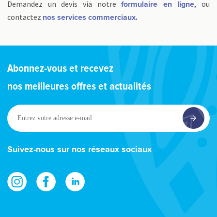
Demandez un devis via notre
, ou
formulaire en ligne
contactez
.
nos services commerciaux
Abonnez-vous et recevez
nos meilleures offres et actualités
Entrez
votre
adresse
e-
Suivez-nous sur nos réseaux sociaux
mail