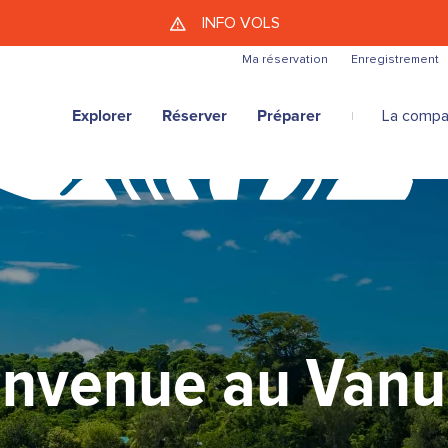
Aller au contenu principal
INFO VOLS
Ma réservation
Enregistrement
Explorer
Réserver
Préparer
La compa
envenue au Vanu