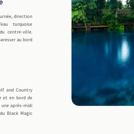
e
urnée, direction
eau turquoise
 centre-ville.
paresser au bord
olf and Country
e et en bord de
r une après-midi
 du Black Magic