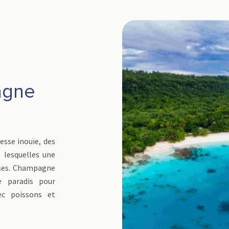
agne
esse inouïe, des
 lesquelles une
ises. Champagne
e paradis pour
ec poissons et