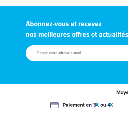
Abonnez-vous et recevez
nos meilleures offres et actualité
Entrez
votre
adresse
e-
mail
Moye
Paiement en
ou