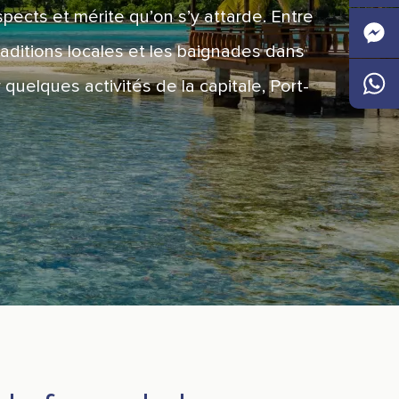
pects et mérite qu’on s’y attarde. Entre
Faceb
raditions locales et les baignades dans
Messen
 quelques activités de la capitale, Port-
Whats