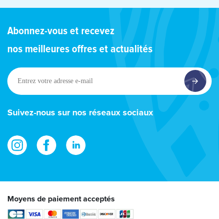
Abonnez-vous et recevez
nos meilleures offres et actualités
Entrez
votre
adresse
e-
Suivez-nous sur nos réseaux sociaux
mail
Moyens de paiement acceptés