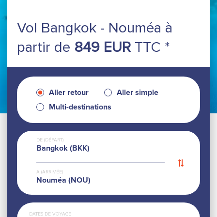
Vol Bangkok - Nouméa
à
partir de
849 EUR
TTC *
Aller retour
Aller simple
Multi-destinations
DE (DÉPART)
Bangkok (BKK)
A (ARRIVÉE)
Nouméa (NOU)
DATES DE VOYAGE