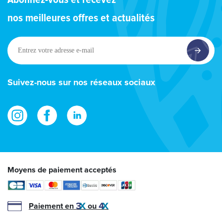
Abonnez-vous et recevez
nos meilleures offres et actualités
Entrez
votre
adresse
e-
Suivez-nous sur nos réseaux sociaux
mail
Moyens de paiement acceptés
Paiement en
ou