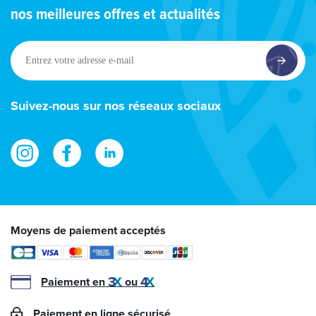
nos meilleures offres et actualités
Entrez
votre
adresse
e-
Suivez-nous sur nos réseaux sociaux
mail
Moyens de paiement acceptés
Paiement en
ou
Paiement en ligne sécurisé