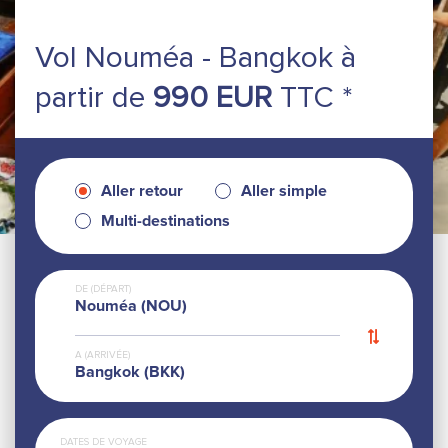
Vol Nouméa - Bangkok
à
partir de
990 EUR
TTC *
Aller retour
Aller simple
Multi-destinations
DE (DÉPART)
Nouméa (NOU)
A (ARRIVÉE)
Bangkok (BKK)
DATES DE VOYAGE