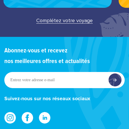
Complétez votre voyage
Abonnez-vous et recevez
nos meilleures offres et actualités
Entrez
votre
adresse
e-
Suivez-nous sur nos réseaux sociaux
mail